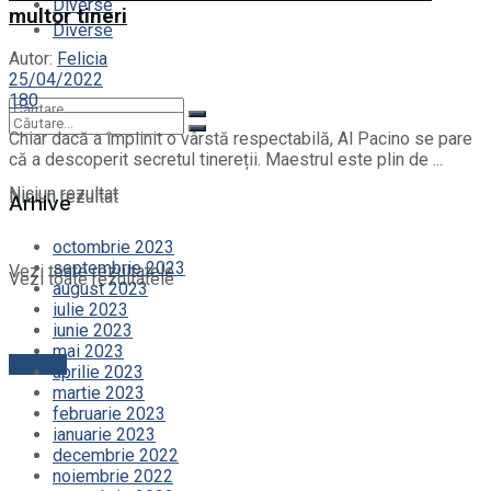
Diverse
multor tineri
Diverse
Autor:
Felicia
25/04/2022
180
Chiar dacă a împlinit o vârstă respectabilă, Al Pacino se pare
că a descoperit secretul tinereții. Maestrul este plin de ...
Niciun rezultat
Niciun rezultat
Arhive
octombrie 2023
septembrie 2023
Vezi toate rezultatele
Vezi toate rezultatele
august 2023
iulie 2023
iunie 2023
mai 2023
Contact
aprilie 2023
martie 2023
februarie 2023
ianuarie 2023
decembrie 2022
noiembrie 2022