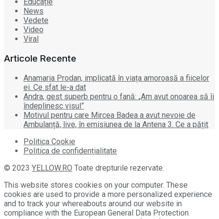
Educație
News
Vedete
Video
Viral
Articole Recente
Anamaria Prodan, implicată în viața amoroasă a fiicelor
ei. Ce sfat le-a dat
Andra, gest superb pentru o fană: „Am avut onoarea să îi
îndeplinesc visul”
Motivul pentru care Mircea Badea a avut nevoie de
Ambulanță, live, în emisiunea de la Antena 3. Ce a pățit
Politica Cookie
Politica de confidențialitate
© 2023
YELLOW.RO
Toate drepturile rezervate.
This website stores cookies on your computer. These
cookies are used to provide a more personalized experience
and to track your whereabouts around our website in
compliance with the European General Data Protection