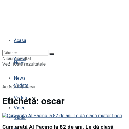
Acasa
Niciun rezultat
Acasa
News
Vezi toate rezultatele
News
Vedete
Acasă
Tag
oscar
Vedete
Etichetă:
oscar
Video
Video
Cum arată Al Pacino la 82 de ani. Le dă clasă