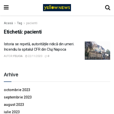
Acasă
Tag
pacienti
Etichetă:
pacienti
Istoria se repetă, autoritățile ridică din umeri.
Incendiu la spitalul CFR din Cluj Napoca
AUTOR:
FELICIA
22/11/2020
0
Arhive
octombrie 2023
septembrie 2023
august 2023
iulie 2023