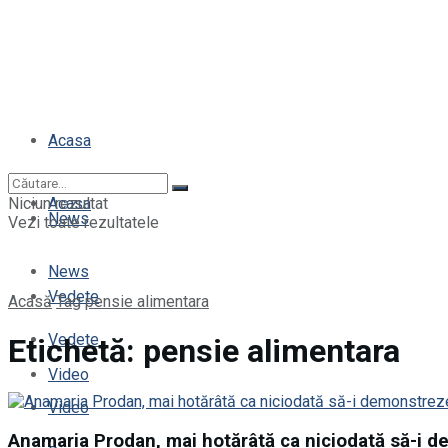
Acasa
Niciun rezultat
Acasa
News
Vezi toate rezultatele
News
Vedete
Acasă
Tag
pensie alimentara
Vedete
Etichetă:
pensie alimentara
Video
Video
Anamaria Prodan, mai hotărâtă ca niciodată să-i d