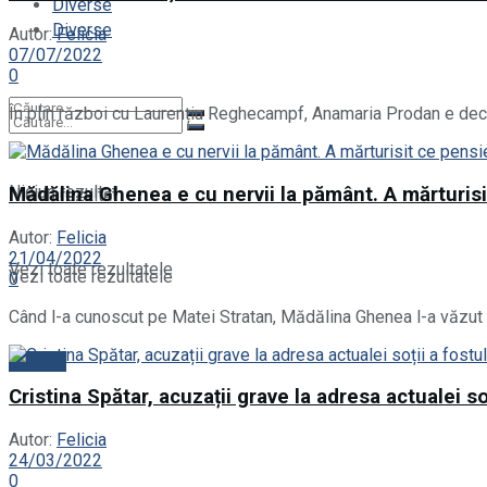
Diverse
Diverse
Autor:
Felicia
07/07/2022
0
În plin război cu Laurențiu Reghecampf, Anamaria Prodan e decisă
Niciun rezultat
Mădălina Ghenea e cu nervii la pământ. A mărturisi
Niciun rezultat
Autor:
Felicia
21/04/2022
Vezi toate rezultatele
Vezi toate rezultatele
0
Când l-a cunoscut pe Matei Stratan, Mădălina Ghenea l-a văzut ca f
Contact
Cristina Spătar, acuzații grave la adresa actualei soț
Autor:
Felicia
24/03/2022
0