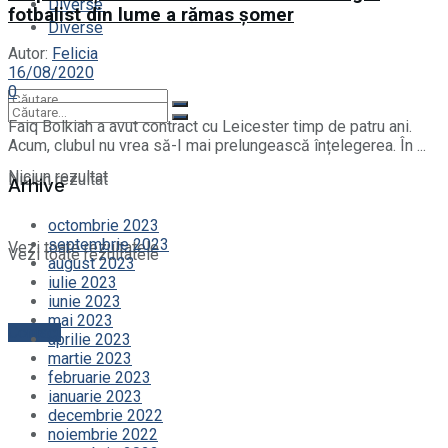
Diverse
fotbalist din lume a rămas șomer
Diverse
Autor:
Felicia
16/08/2020
0
Faiq Bolkiah a avut contract cu Leicester timp de patru ani.
Acum, clubul nu vrea să-I mai prelungească înțelegerea. În ...
Niciun rezultat
Niciun rezultat
Arhive
octombrie 2023
septembrie 2023
Vezi toate rezultatele
Vezi toate rezultatele
august 2023
iulie 2023
iunie 2023
mai 2023
Contact
aprilie 2023
martie 2023
februarie 2023
ianuarie 2023
decembrie 2022
noiembrie 2022