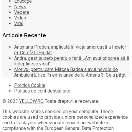
Educație
News
Vedete
Video
Viral
Articole Recente
Anamaria Prodan, implicată în viața amoroasă a fiicelor
ei. Ce sfat le-a dat
Andra, gest superb pentru o fană: „Am avut onoarea să îi
îndeplinesc visul”
Motivul pentru care Mircea Badea a avut nevoie de
Ambulanță, live, în emisiunea de la Antena 3. Ce a pățit
Politica Cookie
Politica de confidențialitate
© 2023
YELLOW.RO
Toate drepturile rezervate.
This website stores cookies on your computer. These
cookies are used to provide a more personalized experience
and to track your whereabouts around our website in
compliance with the European General Data Protection