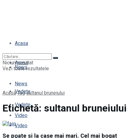
Acasa
Niciun rezultat
Acasa
News
Vezi toate rezultatele
News
Vedete
Acasă
Tag
sultanul bruneiului
Vedete
Etichetă:
sultanul bruneiului
Video
Video
Se poate și la case mai mari. Cel mai bogat