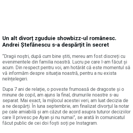
Un alt divorț zguduie showbizz-ul românesc.
Andrei Ștefănescu s-a despărțit în secret
“Dragii noștri, după cum bine știti, mereu am fost discreți cu
evenimentele din familia noastră. Lucru pe care l-am făcut și
acum. Din respect pentru voi, am hotărât că este momentul să
vă informăm despre situația noastră, pentru a nu exista
neînțelegeri.
Dupa 7 ani de relație, o poveste frumoasă de dragoste și o
minune de copil, am ajuns la final, drumurile noastre s-au
separat. Mai exact, la mijlocul acestei veri, am luat decizia de
a ne despărți. În luna septembrie, am finalizat divorțul la notar
pe cale amiabilă și am căzut de acord asupra tuturor deciziilor
care îl privesc pe Ayan și nu numai”, se arată în comunicatul
făcut public de cei doi foști soți pe Instagram.