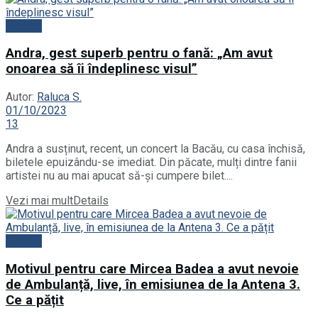
Vedete
Andra, gest superb pentru o fană: „Am avut
onoarea să îi îndeplinesc visul”
Autor:
Raluca S.
01/10/2023
13
Andra a susținut, recent, un concert la Bacău, cu casa închisă,
biletele epuizându-se imediat. Din păcate, mulți dintre fanii
artistei nu au mai apucat să-și cumpere bilet....
Vezi mai mult
Details
Vedete
Motivul pentru care Mircea Badea a avut nevoie
de Ambulanță, live, în emisiunea de la Antena 3.
Ce a pățit