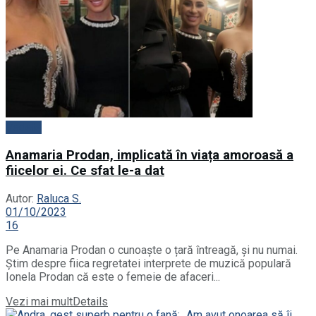
Vedete
Anamaria Prodan, implicată în viața amoroasă a
fiicelor ei. Ce sfat le-a dat
Autor:
Raluca S.
01/10/2023
16
Pe Anamaria Prodan o cunoaște o țară întreagă, și nu numai.
Știm despre fiica regretatei interprete de muzică populară
Ionela Prodan că este o femeie de afaceri...
Vezi mai mult
Details