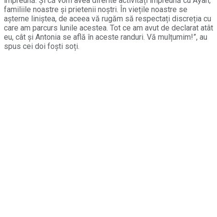
împreună. Și că vom avea diferite activități împreună cu Ayan,
familiile noastre și prietenii noștri. În viețile noastre se
așterne liniștea, de aceea vă rugăm să respectați discreția cu
care am parcurs lunile acestea. Tot ce am avut de declarat atât
eu, cât și Antonia se află în aceste randuri. Vă mulțumim!”, au
spus cei doi foști soți.