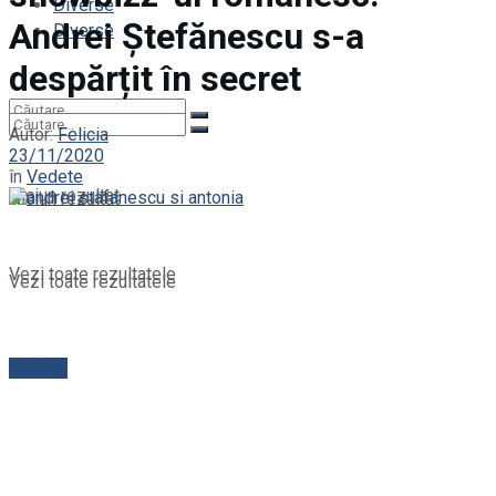
Diverse
Andrei Ștefănescu s-a
Diverse
despărțit în secret
Autor:
Felicia
23/11/2020
în
Vedete
Niciun rezultat
Niciun rezultat
Vezi toate rezultatele
Vezi toate rezultatele
Contact