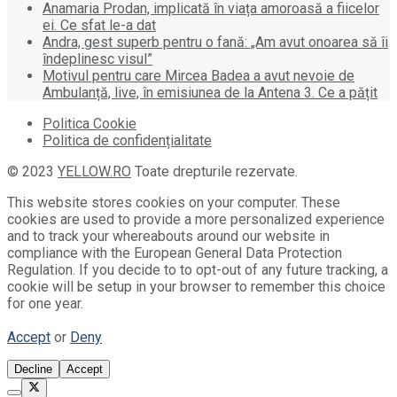
Anamaria Prodan, implicată în viața amoroasă a fiicelor
ei. Ce sfat le-a dat
Andra, gest superb pentru o fană: „Am avut onoarea să îi
îndeplinesc visul”
Motivul pentru care Mircea Badea a avut nevoie de
Ambulanță, live, în emisiunea de la Antena 3. Ce a pățit
Politica Cookie
Politica de confidențialitate
© 2023
YELLOW.RO
Toate drepturile rezervate.
This website stores cookies on your computer. These
cookies are used to provide a more personalized experience
and to track your whereabouts around our website in
compliance with the European General Data Protection
Regulation. If you decide to to opt-out of any future tracking, a
cookie will be setup in your browser to remember this choice
for one year.
Accept
or
Deny
Decline
Accept