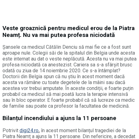
Veste groaznică pentru medicul erou de la Piatra
Neamț. Nu va mai putea profesa niciodată
Șansele ca medicul Cătălin Denciu să mai fie ce a fost sunt
aproape nule. Colegii săi de la spitalul din Belgia unde acesta
este internat au dat o veste neplăcută. Acesta nu va mai putea
profesa niciodată ca anestezist. Cariera sa s-a sfârșit brusc
odată cu ziua de 14 noiembrie 2020. Ce s-a întâmplat?
Doctorii din Belgia spun că nu știu în acest moment dacă
acesta va rămâne cu toate degetele de la mâini sau dacă
acestea vor trebui amputate. În aceste condiții, e foarte puțin
probabil ca medicul să mai poată lucra la terapie intensivă
sau în bloc operator. E foarte probabil că să lucreze ca medic
de familie sau poate ca profesor la facultatea de medicină.
Bilanțul incendiului a ajuns la 11 persoane
Potrivit
digi24.ro
,
în acest moment bilanțul tragediei de la
Piatra Neamț a ajuns la 11 persoane. Din nefericire, a decedat