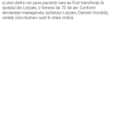
și unul dintre cei șase pacienți care au fost transferați la
spitalul din Lețcani, o femeie de 72 de ani. Conform
declarației managerului spitalului Lețcani, Carmen Dorobăț,
ceilalți cinci bolnavi sunt în stare critică.