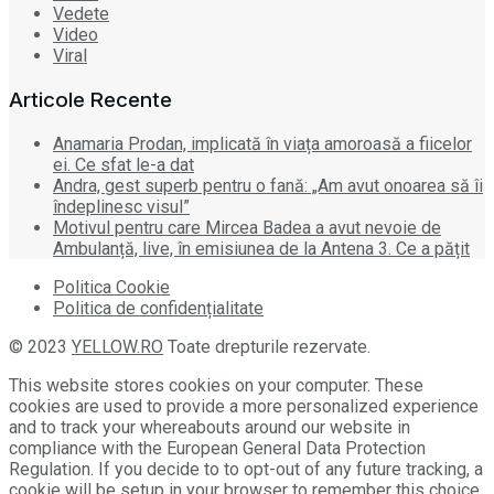
Vedete
Video
Viral
Articole Recente
Anamaria Prodan, implicată în viața amoroasă a fiicelor
ei. Ce sfat le-a dat
Andra, gest superb pentru o fană: „Am avut onoarea să îi
îndeplinesc visul”
Motivul pentru care Mircea Badea a avut nevoie de
Ambulanță, live, în emisiunea de la Antena 3. Ce a pățit
Politica Cookie
Politica de confidențialitate
© 2023
YELLOW.RO
Toate drepturile rezervate.
This website stores cookies on your computer. These
cookies are used to provide a more personalized experience
and to track your whereabouts around our website in
compliance with the European General Data Protection
Regulation. If you decide to to opt-out of any future tracking, a
cookie will be setup in your browser to remember this choice