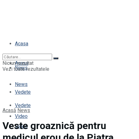
Acasa
Niciun rezultat
Acasa
News
Vezi toate rezultatele
News
Vedete
Vedete
Acasă
News
Video
Veste groaznică pentru
Video
medicul erou de la Piatra