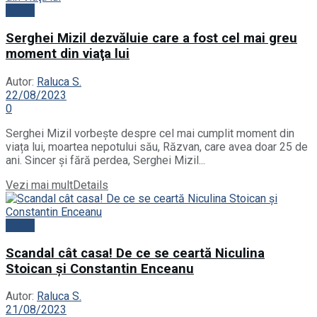
News
Serghei Mizil dezvăluie care a fost cel mai greu
moment din viaţa lui
Autor:
Raluca S.
22/08/2023
0
Serghei Mizil vorbește despre cel mai cumplit moment din
viața lui, moartea nepotului său, Răzvan, care avea doar 25 de
ani. Sincer și fără perdea, Serghei Mizil...
Vezi mai mult
Details
News
Scandal cât casa! De ce se ceartă Niculina
Stoican și Constantin Enceanu
Autor:
Raluca S.
21/08/2023