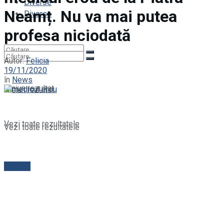
Diverse
Neamț. Nu va mai putea
Diverse
profesa niciodată
Autor:
Felicia
19/11/2020
în
News
Niciun rezultat
Niciun rezultat
Vezi toate rezultatele
Vezi toate rezultatele
Contact