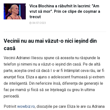
Vica Blochina a răbufnit în lacrimi: ”Am
vrut să mor”. Prin ce clipe de coșmar a
trecut
04/07/2023
Vecinii nu au mai văzut-o nici ieșind din
casă
Vecinii Adrianei Iliescu spune că aceasta nu răspunde la
telefon și nimeni nu a văzut-o ieșind din casă. Pe de altă
parte, aceștia cred că dacă I s-ar fi întâmplat ceva rău, iar fi
anunțat fiica. Eliza a ajuns o adolescent frumoasă și extrem
de inteligentă. Din nefericire însă, diferența de generații le
fac pe mamă și fiică să se înțeleagă cu greu în ultima
perioadă.
Potrivit
wowbiz.ro
, discuțiile pe care Eliza le are cu Adriana