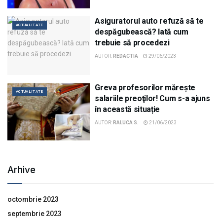
Asiguratorul auto refuză să te
ACTUALITATE
despăgubească? Iată cum
trebuie să procedezi
AUTOR:
REDACTIA
29/06/2023
Greva profesorilor măreşte
ACTUALITATE
salariile preoţilor! Cum s-a ajuns
în această situație
AUTOR:
RALUCA S.
21/06/2023
Arhive
octombrie 2023
septembrie 2023