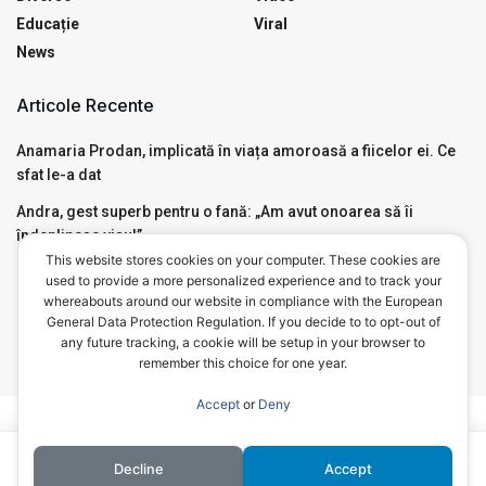
Educație
Viral
News
Articole Recente
Anamaria Prodan, implicată în viața amoroasă a fiicelor ei. Ce
sfat le-a dat
Andra, gest superb pentru o fană: „Am avut onoarea să îi
îndeplinesc visul”
This website stores cookies on your computer. These cookies are
Motivul pentru care Mircea Badea a avut nevoie de Ambulanță,
used to provide a more personalized experience and to track your
live, în emisiunea de la Antena 3. Ce a pățit
whereabouts around our website in compliance with the European
General Data Protection Regulation. If you decide to to opt-out of
any future tracking, a cookie will be setup in your browser to
remember this choice for one year.
Accept
or
Deny
Politica Cookie
Politica de confidențialitate
Acest site foloseste cookies. Navigând în continuare, vă exprimaţi
Decline
Accept
© 2023
YELLOW.RO
Toate drepturile rezervate.
acordul asupra folosirii
cookie-urilor.
Sunt de acord