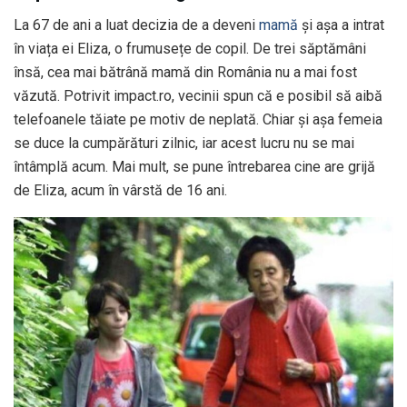
La 67 de ani a luat decizia de a deveni
mamă
și așa a intrat
în viața ei Eliza, o frumusețe de copil. De trei săptămâni
însă, cea mai bătrână mamă din România nu a mai fost
văzută. Potrivit impact.ro, vecinii spun că e posibil să aibă
telefoanele tăiate pe motiv de neplată. Chiar și așa femeia
se duce la cumpărături zilnic, iar acest lucru nu se mai
întâmplă acum. Mai mult, se pune întrebarea cine are grijă
de Eliza, acum în vârstă de 16 ani.