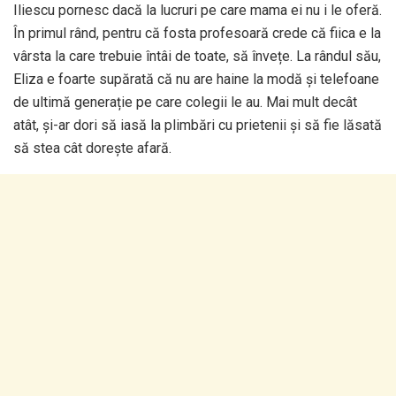
Iliescu pornesc dacă la lucruri pe care mama ei nu i le oferă.
În primul rând, pentru că fosta profesoară crede că fiica e la
vârsta la care trebuie întâi de toate, să învețe. La rândul său,
Eliza e foarte supărată că nu are haine la modă și telefoane
de ultimă generație pe care colegii le au. Mai mult decât
atât, și-ar dori să iasă la plimbări cu prietenii și să fie lăsată
să stea cât dorește afară.