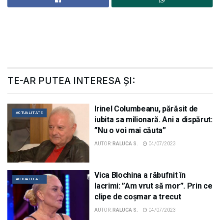
TE-AR PUTEA INTERESA ȘI:
Irinel Columbeanu, părăsit de
ACTUALITATE
iubita sa milionară. Ani a dispărut:
”Nu o voi mai căuta”
AUTOR:
RALUCA S.
04/07/2023
Vica Blochina a răbufnit în
ACTUALITATE
lacrimi: ”Am vrut să mor”. Prin ce
clipe de coșmar a trecut
AUTOR:
RALUCA S.
04/07/2023