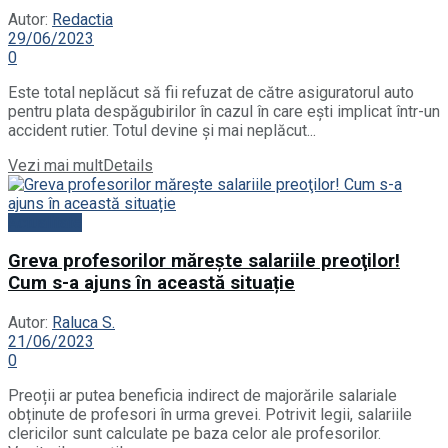
Autor:
Redactia
29/06/2023
0
Este total neplăcut să fii refuzat de către asiguratorul auto
pentru plata despăgubirilor în cazul în care ești implicat într-un
accident rutier. Totul devine și mai neplăcut...
Vezi mai mult
Details
Actualitate
Greva profesorilor măreşte salariile preoţilor!
Cum s-a ajuns în această situație
Autor:
Raluca S.
21/06/2023
0
Preoții ar putea beneficia indirect de majorările salariale
obținute de profesori în urma grevei. Potrivit legii, salariile
clericilor sunt calculate pe baza celor ale profesorilor.