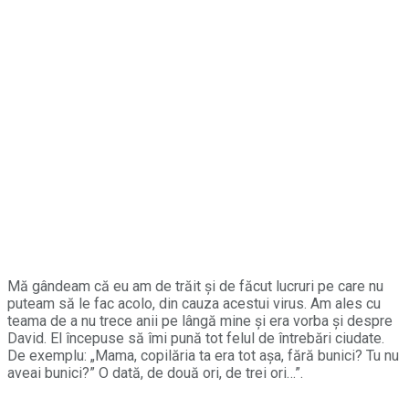
Mă gândeam că eu am de trăit și de făcut lucruri pe care nu
puteam să le fac acolo, din cauza acestui virus. Am ales cu
teama de a nu trece anii pe lângă mine și era vorba și despre
David. El începuse să îmi pună tot felul de întrebări ciudate.
De exemplu: „Mama, copilăria ta era tot așa, fără bunici? Tu nu
aveai bunici?” O dată, de două ori, de trei ori…”.