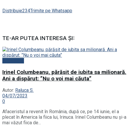
Distribuie
234
Trimite pe Whatsapp
TE-AR PUTEA INTERESA ȘI:
Actualitate
Irinel Columbeanu, părăsit de iubita sa milionară.
Ani a dispărut: ”Nu o voi mai căuta”
Autor:
Raluca S.
04/07/2023
0
Afaceristul a revenit în România, după ce, pe 14 iunie, el a
plecat în America la fiica lui, Irinuca. Irinel Columbeanu nu și-a
mai văzut fiica de...