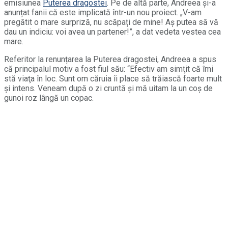
emisiunea
Puterea dragostei
. Pe de altă parte, Andreea și-a
anunțat fanii că este implicată într-un nou proiect. „V-am
pregătit o mare surpriză, nu scăpați de mine! Aș putea să vă
dau un indiciu: voi avea un partener!”, a dat vedeta vestea cea
mare.
Referitor la renunțarea la Puterea dragostei, Andreea a spus
că principalul motiv a fost fiul său: “Efectiv am simţit că îmi
stă viaţa în loc. Sunt om căruia îi place să trăiască foarte mult
şi intens. Veneam după o zi cruntă și mă uitam la un coș de
gunoi roz lângă un copac.