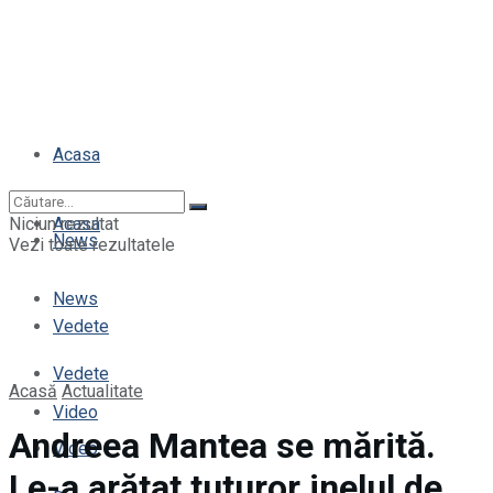
Acasa
Niciun rezultat
Acasa
News
Vezi toate rezultatele
News
Vedete
Vedete
Acasă
Actualitate
Video
Andreea Mantea se mărită.
Video
Le-a arătat tuturor inelul de