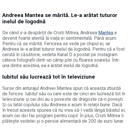
Andreea Mantea se mărită. Le-a arătat tuturor
inelul de logodnă
De când s-a despărțit de Cristi Mitrea, Andreea
Mantea
a
devenit foarte atentă la viața ei sentimentală. Până acum.
Pentru că se mărită. Fericirea se vede pe chipul ei, iar
Andreea le-a arătat tuturor inelul de logodnă. Pentru că a fost
cerută în căsătorie, vedeta Kanal D a postat pe Instagram
câteva fotografii dintr-un câmp plin cu floarea soarelui. Într-
una dintre acestea, ea a arătat inelul de logodnă.
Iubitul său lucrează tot în televiziune
Surse din anturajul Andreei Mantea spun că aceasta zburdă
de fericire. Iubitul său cu care este de cinci ani lucrează tot în
televiziune și cei doi au o poveste de dragoste ca-n povești.
Și cu tatăl copilului său Andreea e acum în relații bune. Dacă
în trecut aceasta spunea că nu vrea să-l vadă lângă băiatul ei,
acum cei doi fac program pentru copil. În plus, Cristi Mitrea îi
plătește vedetei și o pensie alimentară de 200 de euro lunar.