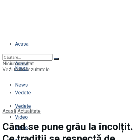
Acasa
Niciun rezultat
Acasa
News
Vezi toate rezultatele
News
Vedete
Vedete
Acasă
Actualitate
Video
Când se pune grâu la încolțit.
Video
Ce tradiții se respectă de