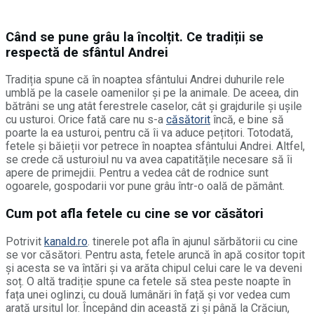
Când se pune grâu la încolțit. Ce tradiții se
respectă de sfântul Andrei
Tradiția spune că în noaptea sfântului Andrei duhurile rele
umblă pe la casele oamenilor și pe la animale. De aceea, din
bătrâni se ung atât ferestrele caselor, cât și grajdurile și ușile
cu usturoi. Orice fată care nu s-a
căsătorit
încă, e bine să
poarte la ea usturoi, pentru că îi va aduce pețitori. Totodată,
fetele și băieții vor petrece în noaptea sfântului Andrei. Altfel,
se crede că usturoiul nu va avea capatitățile necesare să îi
apere de primejdii. Pentru a vedea cât de rodnice sunt
ogoarele, gospodarii vor pune grâu într-o oală de pământ.
Cum pot afla fetele cu cine se vor căsători
Potrivit
kanald.ro
. tinerele pot afla în ajunul sărbătorii cu cine
se vor căsători. Pentru asta, fetele aruncă în apă cositor topit
și acesta se va întări și va arăta chipul celui care le va deveni
soț. O altă tradiție spune ca fetele să stea peste noapte în
fața unei oglinzi, cu două lumânări în față și vor vedea cum
arată ursitul lor. Începând din această zi și până la Crăciun,