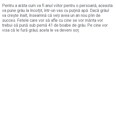
Pentru a arăta cum va fi anul viitor pentru o persoană, aceasta
va pune grâu la încolțit, într-un vas cu puțină apă. Dacă grâul
va crește înalt, înseamnă că veți avea un an nou plin de
succes. Fetele care vor să afle cu cine se vor mărita vor
trebui să pună sub pernă 41 de boabe de grâu. Pe cine vor
visa că le fură grâul, acela le va deveni soț.