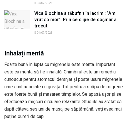
04/07/2023
Vica Blochina a răbufnit în lacrimi: ”Am
vrut să mor”. Prin ce clipe de coșmar a
trecut
04/07/2023
Inhalați mentă
Foarte bună în lupta cu migrenele este menta. Important
este ca menta să fie inhalată. Ghimbirul este un remediu
cunoscut pentru stomacul deranjat și poate ușura migrenele
care sunt asociate cu greața. Tot pentru a scăpa de migrene
este foarte bună și masarea tâmplelor. Se apasă ușor și se
efectuează mișcări circulare relaxante. Studiile au arătat că
după câteva sesiuni de masaj pe săptămână, veți avea mai
puține dureri de cap.