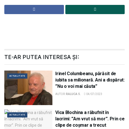
TE-AR PUTEA INTERESA ȘI:
Irinel Columbeanu, părăsit de
ACTUALITATE
iubita sa milionară. Ani a dispărut:
”Nu o voi mai căuta”
AUTOR:
RALUCA S.
04/07/2023
Vica Blochina a răbufnit în
ACTUALITATE
lacrimi: ”Am vrut să mor”. Prin ce
clipe de coșmar a trecut