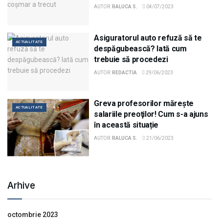
AUTOR:
RALUCA S.
04/07/2023
Asiguratorul auto refuză să te
ACTUALITATE
despăgubească? Iată cum
trebuie să procedezi
AUTOR:
REDACTIA
29/06/2023
Greva profesorilor măreşte
ACTUALITATE
salariile preoţilor! Cum s-a ajuns
în această situație
AUTOR:
RALUCA S.
21/06/2023
Arhive
octombrie 2023