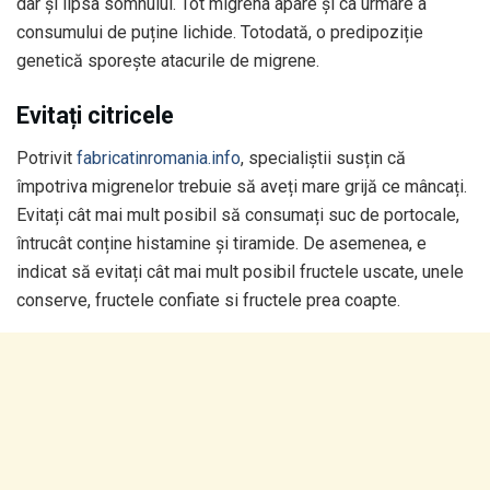
dar și lipsa somnului. Tot migrena apare și ca urmare a
consumului de puține lichide. Totodată, o predipoziție
genetică sporește atacurile de migrene.
Evitați citricele
Potrivit
fabricatinromania.info
, specialiștii susțin că
împotriva migrenelor trebuie să aveți mare grijă ce mâncați.
Evitați cât mai mult posibil să consumați suc de portocale,
întrucât conține histamine și tiramide. De asemenea, e
indicat să evitați cât mai mult posibil fructele uscate, unele
conserve, fructele confiate si fructele prea coapte.