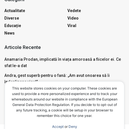
Actualitate
Vedete
Diverse
Video
Educație
Viral
News
Articole Recente
Anamaria Prodan, implicată în viața amoroasă a fiicelor ei. Ce
sfat le-a dat
Andra, gest superb pentru o fană: „Am avut onoarea să îi
îndeplinesc visul”
This website stores cookies on your computer. These cookies are
Motivul pentru care Mircea Badea a avut nevoie de Ambulanță,
used to provide a more personalized experience and to track your
live, în emisiunea de la Antena 3. Ce a pățit
whereabouts around our website in compliance with the European
General Data Protection Regulation. If you decide to to opt-out of
any future tracking, a cookie will be setup in your browser to
remember this choice for one year.
Accept
or
Deny