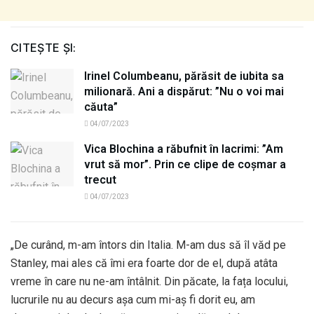
CITEȘTE ȘI:
Irinel Columbeanu, părăsit de iubita sa
milionară. Ani a dispărut: ”Nu o voi mai
căuta”
04/07/2023
Vica Blochina a răbufnit în lacrimi: ”Am
vrut să mor”. Prin ce clipe de coșmar a
trecut
04/07/2023
„De curând, m-am întors din Italia. M-am dus să îl văd pe
Stanley, mai ales că îmi era foarte dor de el, după atâta
vreme în care nu ne-am întâlnit. Din păcate, la fața locului,
lucrurile nu au decurs așa cum mi-aș fi dorit eu, am