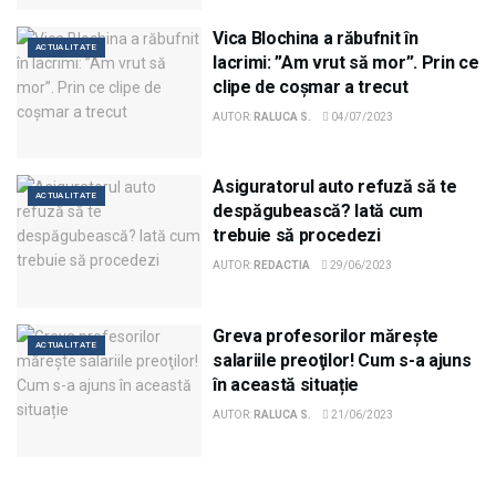
Vica Blochina a răbufnit în
ACTUALITATE
lacrimi: ”Am vrut să mor”. Prin ce
clipe de coșmar a trecut
AUTOR:
RALUCA S.
04/07/2023
Asiguratorul auto refuză să te
ACTUALITATE
despăgubească? Iată cum
trebuie să procedezi
AUTOR:
REDACTIA
29/06/2023
Greva profesorilor măreşte
ACTUALITATE
salariile preoţilor! Cum s-a ajuns
în această situație
AUTOR:
RALUCA S.
21/06/2023