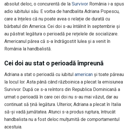
absolut deloc, o concurentă de la
Survivor
România i-a spus
adio iubitului său. E vorba de handbalita Adriana Popescu,
care a înțeles că nu poate avea o relație de durată cu
bărbatul din America. Cei doi s-au întâlnit în septembrie și
au păstrat legătura o perioadă pe rețelele de socializare.
Americanul părea că s-a îndrăgostit lulea și a venit în
România la handbalistă.
Cei doi au stat o perioadă împreună
Adriana a stat o perioadă cu iubitul
american
și toate păreau
la locul lor. Asta până când războinica a plecat la emisiunea
Survivor. După ce s-a reîntors din Republica Dominicană a
urmat o perioadă în care cei doi nu s-au mai văzut, dar au
continuat să țină legătura. Ulterior, Adriana a plecat în Italia
să-și vadă jumătatea. Atunci s-a produs ruptura, întrucât
handbalista nu a fost deloc mulțumită de comportamentul
acestuia.