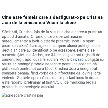
Cine este femeia care a desfigurat-o pe Cristina
Joia de la emisiunea Visuri la cheie
Sâmbătă, Cristina Joia de la Visuri la cheie a trecut printr-un
episod dramatic. O femeie care a parcat mașina
neregulamentar a lovit-o atât de puternic, încât i-s spart
piramida nazală. La magazine au ajuns atunci polițiștii de la
secția 14 care au identificat-o pe agresoare. Femeia se
numește Ștefania Andrei, are 34 de ani și a fost reținută de
oamenii legii, apoi dusă la audieri. Potrivit
viva.ro
, polițiștii au
reușit să strângă probele necesare pentru ca aceasta să
plătească pentru tot ce a făcut. Cristina Joia a înregistrat
plângere penală, fiind vorba de o infracțiune de loviri și alte
violențe. Sursele spun că cea mai important lucru în dosar
este raportul preliminar al Institutului de medicină legală
privitor la consecințele atacului.