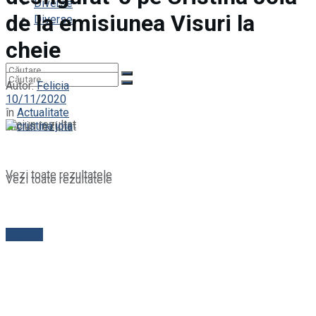
Diverse
de la emisiunea Visuri la
Diverse
cheie
Autor:
Felicia
10/11/2020
în
Actualitate
Niciun rezultat
Niciun rezultat
Vezi toate rezultatele
Vezi toate rezultatele
Contact