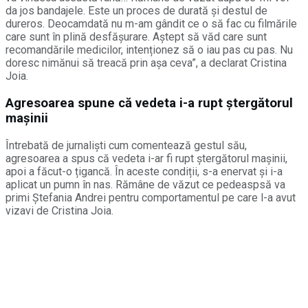
da jos bandajele. Este un proces de durată și destul de
dureros. Deocamdată nu m-am gândit ce o să fac cu filmările
care sunt în plină desfășurare. Aștept să văd care sunt
recomandările medicilor, intenționez să o iau pas cu pas. Nu
doresc nimănui să treacă prin așa ceva”, a declarat Cristina
Joia.
Agresoarea spune că vedeta i-a rupt ștergătorul
mașinii
Întrebată de jurnaliști cum comentează gestul său,
agresoarea a spus că vedeta i-ar fi rupt ștergătorul mașinii,
apoi a făcut-o țigancă. În aceste condiții, s-a enervat și i-a
aplicat un pumn în nas. Rămâne de văzut ce pedeaspsă va
primi Ștefania Andrei pentru comportamentul pe care l-a avut
vizavi de Cristina Joia.