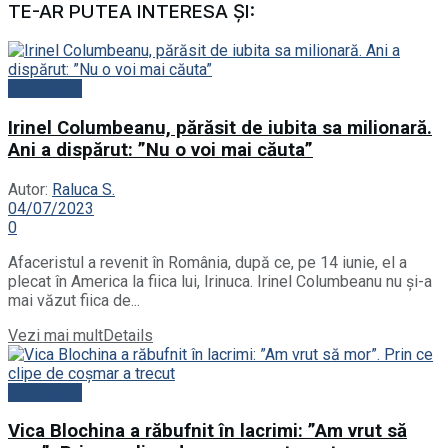
TE-AR PUTEA INTERESA ȘI:
Actualitate
Irinel Columbeanu, părăsit de iubita sa milionară.
Ani a dispărut: ”Nu o voi mai căuta”
Autor:
Raluca S.
04/07/2023
0
Afaceristul a revenit în România, după ce, pe 14 iunie, el a
plecat în America la fiica lui, Irinuca. Irinel Columbeanu nu și-a
mai văzut fiica de...
Vezi mai mult
Details
Actualitate
Vica Blochina a răbufnit în lacrimi: ”Am vrut să