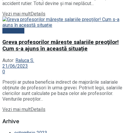
accident rutier. Totul devine și mai neplăcut...
Vezi mai mult
Details
Actualitate
Greva profesorilor măreşte salariile preoţilor!
Cum s-a ajuns în această situație
Autor:
Raluca S.
21/06/2023
0
Preoții ar putea beneficia indirect de majorările salariale
obținute de profesori în urma grevei. Potrivit legii, salariile
clericilor sunt calculate pe baza celor ale profesorilor.
Veniturile preoților...
Vezi mai mult
Details
Arhive
octombrie 2023