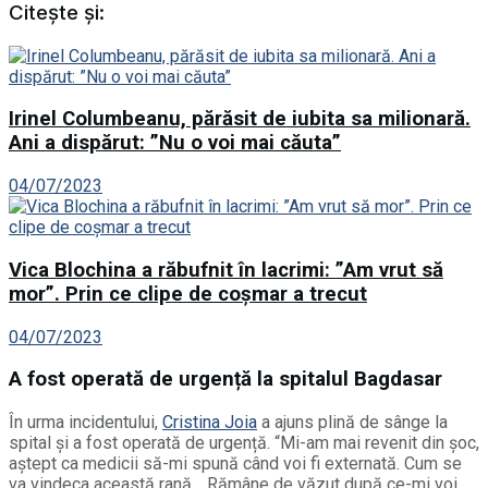
Citește și:
Irinel Columbeanu, părăsit de iubita sa milionară.
Ani a dispărut: ”Nu o voi mai căuta”
04/07/2023
Vica Blochina a răbufnit în lacrimi: ”Am vrut să
mor”. Prin ce clipe de coșmar a trecut
04/07/2023
A fost operată de urgență la spitalul Bagdasar
În urma incidentului,
Cristina Joia
a ajuns plină de sânge la
spital și a fost operată de urgență. “Mi-am mai revenit din șoc,
aștept ca medicii să-mi spună când voi fi externată. Cum se
va vindeca această rană… Rămâne de văzut după ce-mi voi