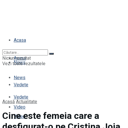
Acasa
Niciun rezultat
Acasa
News
Vezi toate rezultatele
News
Vedete
Vedete
Acasă
Actualitate
Video
Cine este femeia care a
Video
desfigurat-o pe Cristina Joia