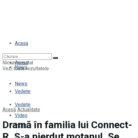
Acasa
Niciun rezultat
Acasa
News
Vezi toate rezultatele
News
Vedete
Vedete
Acasă
Actualitate
Video
Dramă în familia lui Connect-
Video
R. S-a pierdut motanul. Se