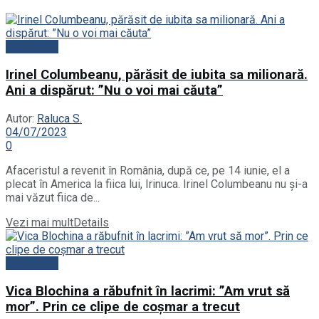
Actualitate
Irinel Columbeanu, părăsit de iubita sa milionară.
Ani a dispărut: ”Nu o voi mai căuta”
Autor:
Raluca S.
04/07/2023
0
Afaceristul a revenit în România, după ce, pe 14 iunie, el a
plecat în America la fiica lui, Irinuca. Irinel Columbeanu nu și-a
mai văzut fiica de...
Vezi mai mult
Details
Actualitate
Vica Blochina a răbufnit în lacrimi: ”Am vrut să
mor”. Prin ce clipe de coșmar a trecut