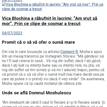
Vica Blochina a răbufnit în lacrimi: ”Am vrut să
mor”. Prin ce clipe de coșmar a trecut
04/07/2023
Promit că o să vă ofer o sumă mare
Din vila în care locuiește cu artistul
Connect-R
, Misha a spus
într-un mesaj transmis pe Instagram Stories: “Mă gândesc să
nu-l fi luat cineva în casă… Vă rog din suflet, dacă l-ați găsit,
dacă l-ați luat cu intenții bune sau cu intenții rele, nu știu, vă
rog din suflet să îmi scrieți și să mi-l aduceți înapoi, pentru că
vă promit că o să vă ofer o sumă mult mai mare decât cea pe
care ați putea s-o primiți voi dacă îl veți vinde”. De asemenea,
Misha spune că își caută motanul de câteva zile.
Unde se află Domnul Moshulescu
“Am înnebunit de când îl caut în fiecare zi și în fiecare seară. Și
voiam să vă rog, nu știu, măcar să vă gândiți la Maya, că e un