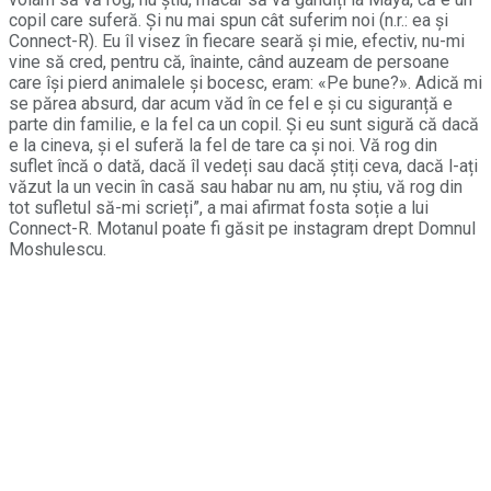
copil care suferă. Și nu mai spun cât suferim noi (n.r.: ea și
Connect-R). Eu îl visez în fiecare seară și mie, efectiv, nu-mi
vine să cred, pentru că, înainte, când auzeam de persoane
care își pierd animalele și bocesc, eram: «Pe bune?». Adică mi
se părea absurd, dar acum văd în ce fel e și cu siguranță e
parte din familie, e la fel ca un copil. Și eu sunt sigură că dacă
e la cineva, și el suferă la fel de tare ca și noi. Vă rog din
suflet încă o dată, dacă îl vedeți sau dacă știți ceva, dacă l-ați
văzut la un vecin în casă sau habar nu am, nu știu, vă rog din
tot sufletul să-mi scrieți”, a mai afirmat fosta soție a lui
Connect-R. Motanul poate fi găsit pe instagram drept Domnul
Moshulescu.