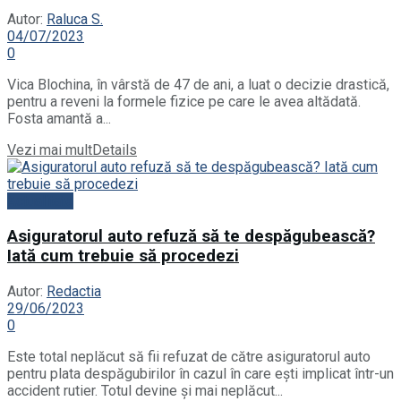
Autor:
Raluca S.
04/07/2023
0
Vica Blochina, în vârstă de 47 de ani, a luat o decizie drastică,
pentru a reveni la formele fizice pe care le avea altădată.
Fosta amantă a...
Vezi mai mult
Details
Actualitate
Asiguratorul auto refuză să te despăgubească?
Iată cum trebuie să procedezi
Autor:
Redactia
29/06/2023
0
Este total neplăcut să fii refuzat de către asiguratorul auto
pentru plata despăgubirilor în cazul în care ești implicat într-un
accident rutier. Totul devine și mai neplăcut...