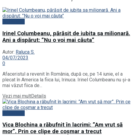
Actualitate
Irinel Columbeanu, părăsit de iubita sa milionară.
Ani a dispărut: ”Nu o voi mai căuta”
Autor:
Raluca S.
04/07/2023
0
Afaceristul a revenit în România, după ce, pe 14 iunie, el a
plecat în America la fiica lui, Irinuca. Irinel Columbeanu nu și-a
mai văzut fiica de...
Vezi mai mult
Details
Actualitate
Vica Blochina a răbufnit în lacrimi: ”Am vrut să
mor”. Prin ce clipe de coșmar a trecut