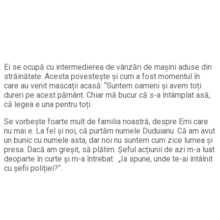
Ei se ocupă cu intermedierea de vânzări de mașini aduse din
străinătate. Acesta povestește și cum a fost momentul în
care au venit mascații acasă: “Suntem oameni și avem toți
dureri pe acest pământ. Chiar mă bucur că s-a întâmplat asă,
că legea e una pentru toți.
Se vorbește foarte mult de familia noastră, despre Emi care
nu mai e. La fel și noi, că purtăm numele Duduianu. Că am avut
un bunic cu numele asta, dar noi nu suntem cum zice lumea și
presa. Dacă am greșit, să plătim. Șeful acțiunii de azi m-a luat
deoparte în curte și m-a întrebat. „Ia spune, unde te-ai întâlnit
cu șefii poliției?”.