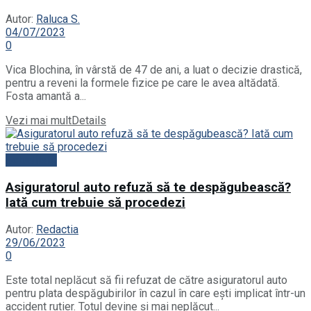
Autor:
Raluca S.
04/07/2023
0
Vica Blochina, în vârstă de 47 de ani, a luat o decizie drastică,
pentru a reveni la formele fizice pe care le avea altădată.
Fosta amantă a...
Vezi mai mult
Details
Actualitate
Asiguratorul auto refuză să te despăgubească?
Iată cum trebuie să procedezi
Autor:
Redactia
29/06/2023
0
Este total neplăcut să fii refuzat de către asiguratorul auto
pentru plata despăgubirilor în cazul în care ești implicat într-un
accident rutier. Totul devine și mai neplăcut...