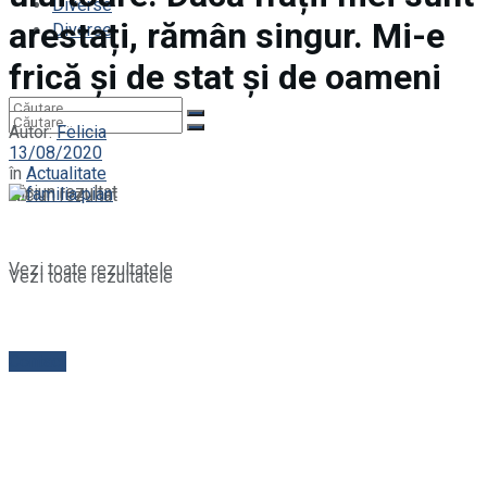
Diverse
arestați, rămân singur. Mi-e
Diverse
frică și de stat și de oameni
Autor:
Felicia
13/08/2020
în
Actualitate
Niciun rezultat
Niciun rezultat
Vezi toate rezultatele
Vezi toate rezultatele
Contact