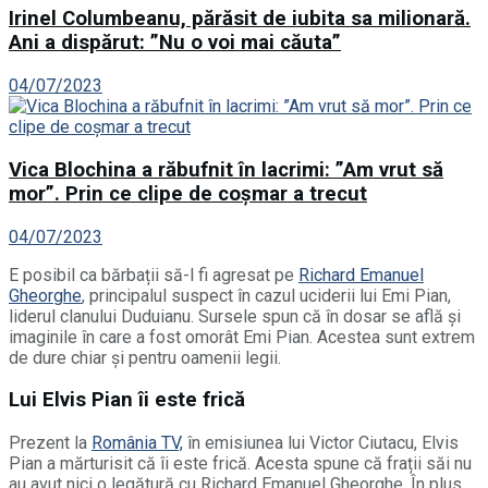
Irinel Columbeanu, părăsit de iubita sa milionară.
Ani a dispărut: ”Nu o voi mai căuta”
04/07/2023
Vica Blochina a răbufnit în lacrimi: ”Am vrut să
mor”. Prin ce clipe de coșmar a trecut
04/07/2023
E posibil ca bărbații să-l fi agresat pe
Richard Emanuel
Gheorghe
, principalul suspect în cazul uciderii lui Emi Pian,
liderul clanului Duduianu. Sursele spun că în dosar se află și
imaginile în care a fost omorât Emi Pian. Acestea sunt extrem
de dure chiar și pentru oamenii legii.
Lui Elvis Pian îi este frică
Prezent la
România TV,
în emisiunea lui Victor Ciutacu, Elvis
Pian a mărturisit că îi este frică. Acesta spune că frații săi nu
au avut nici o legătură cu Richard Emanuel Gheorghe. În plus,