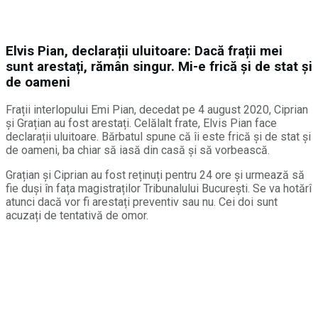
Elvis Pian, declarații uluitoare: Dacă frații mei
sunt arestați, rămân singur. Mi-e frică și de stat și
de oameni
Frații interlopului Emi Pian, decedat pe 4 august 2020, Ciprian
și Grațian au fost arestați. Celălalt frate, Elvis Pian face
declarații uluitoare. Bărbatul spune că îi este frică și de stat și
de oameni, ba chiar să iasă din casă și să vorbească.
Grațian și Ciprian au fost reținuți pentru 24 ore și urmează să
fie duși în fața magistraților Tribunalului București. Se va hotărî
atunci dacă vor fi arestați preventiv sau nu. Cei doi sunt
acuzați de tentativă de omor.