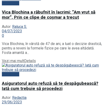
Actualitate
Vica Blochina a răbufnit în lacrimi: ”Am vrut să
mor”. Prin ce clipe de coșmar a trecut
Autor:
Raluca S.
04/07/2023
0
Vica Blochina, în vârstă de 47 de ani, a luat o decizie drastică,
pentru a reveni la formele fizice pe care le avea altădată.
Fosta amantă a...
Vezi mai mult
Details
Actualitate
Asiguratorul auto refuză să te despăgubească?
Iată cum trebuie să procedezi
Autor:
Redactia
29/06/2023