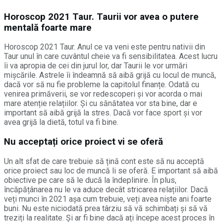
Horoscop 2021 Taur. Taurii vor avea o putere
mentală foarte mare
Horoscop 2021 Taur. Anul ce va veni este pentru nativii din
Taur unul în care cuvântul cheie va fi sensibilitatea. Acest lucru
îi va apropia de cei din jurul lor, dar Taurii le vor urmări
mișcările. Astrele îi îndeamnă să aibă grijă cu locul de muncă,
dacă vor să nu fie probleme la capitolul finanțe. Odată cu
venirea primăverii, se vor redescoperi și vor acorda o mai
mare atenție relațiilor. Și cu sănătatea vor sta bine, dar e
important să aibă grijă la stres. Dacă vor face sport și vor
avea grijă la dietă, totul va fi bine.
Nu acceptați orice proiect vi se oferă
Un alt sfat de care trebuie să țină cont este să nu acceptă
orice proiect sau loc de muncă li se oferă. E important să aibă
obiective pe care să le ducă la îndeplinire. În plus,
încăpățânarea nu le va aduce decât stricarea relațiilor. Dacă
veți munci în 2021 așa cum trebuie, veți avea niște ani foarte
buni. Nu este niciodată prea târziu să vă schimbați și să vă
treziți la realitate. Și ar fi bine dacă ați începe acest proces în