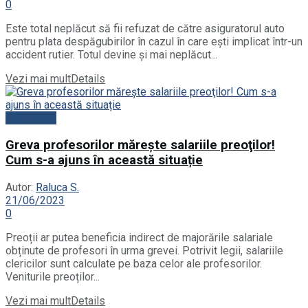
0
Este total neplăcut să fii refuzat de către asiguratorul auto
pentru plata despăgubirilor în cazul în care ești implicat într-un
accident rutier. Totul devine și mai neplăcut...
Vezi mai mult
Details
Actualitate
Greva profesorilor măreşte salariile preoţilor!
Cum s-a ajuns în această situație
Autor:
Raluca S.
21/06/2023
0
Preoții ar putea beneficia indirect de majorările salariale
obținute de profesori în urma grevei. Potrivit legii, salariile
clericilor sunt calculate pe baza celor ale profesorilor.
Veniturile preoților...
Vezi mai mult
Details