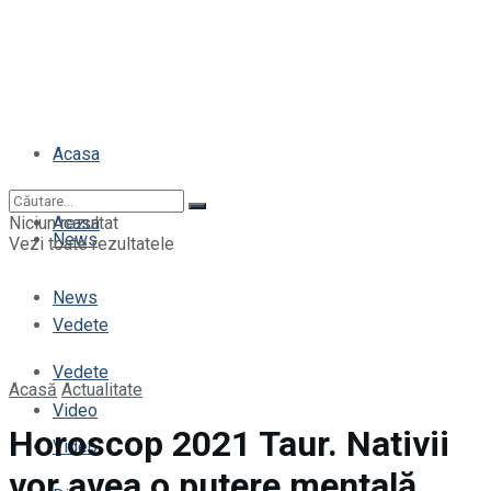
Acasa
Niciun rezultat
Acasa
News
Vezi toate rezultatele
News
Vedete
Vedete
Acasă
Actualitate
Video
Horoscop 2021 Taur. Nativii
Video
vor avea o putere mentală