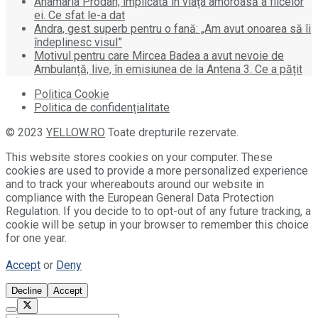
Anamaria Prodan, implicată în viața amoroasă a fiicelor
ei. Ce sfat le-a dat
Andra, gest superb pentru o fană: „Am avut onoarea să îi
îndeplinesc visul”
Motivul pentru care Mircea Badea a avut nevoie de
Ambulanță, live, în emisiunea de la Antena 3. Ce a pățit
Politica Cookie
Politica de confidențialitate
© 2023
YELLOW.RO
Toate drepturile rezervate.
This website stores cookies on your computer. These
cookies are used to provide a more personalized experience
and to track your whereabouts around our website in
compliance with the European General Data Protection
Regulation. If you decide to to opt-out of any future tracking, a
cookie will be setup in your browser to remember this choice
for one year.
Accept
or
Deny
Decline
Accept