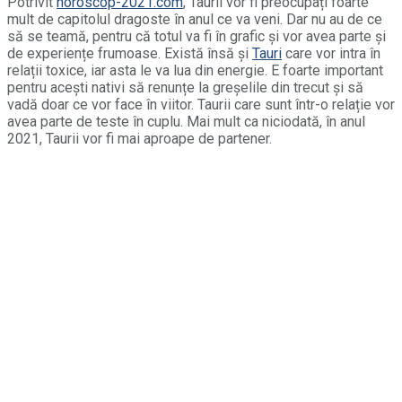
Potrivit
horoscop-2021.com
, Taurii vor fi preocupați foarte
mult de capitolul dragoste în anul ce va veni. Dar nu au de ce
să se teamă, pentru că totul va fi în grafic și vor avea parte și
de experiențe frumoase. Există însă și
Tauri
care vor intra în
relații toxice, iar asta le va lua din energie. E foarte important
pentru acești nativi să renunțe la greșelile din trecut și să
vadă doar ce vor face în viitor. Taurii care sunt într-o relație vor
avea parte de teste în cuplu. Mai mult ca niciodată, în anul
2021, Taurii vor fi mai aproape de partener.