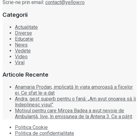
Scrie-ne prin email:
contact@yellow.ro
Categorii
Actualitate
Diverse
Educație
News
Vedete
Video
Viral
Articole Recente
Anamaria Prodan, implicată în viața amoroasă a fiicelor
ei. Ce sfat le-a dat
Andra, gest superb pentru o fană: „Am avut onoarea să îi
îndeplinesc visul”
Motivul pentru care Mircea Badea a avut nevoie de
Ambulanță, live, în emisiunea de la Antena 3. Ce a pățit
Politica Cookie
Politica de confidențialitate