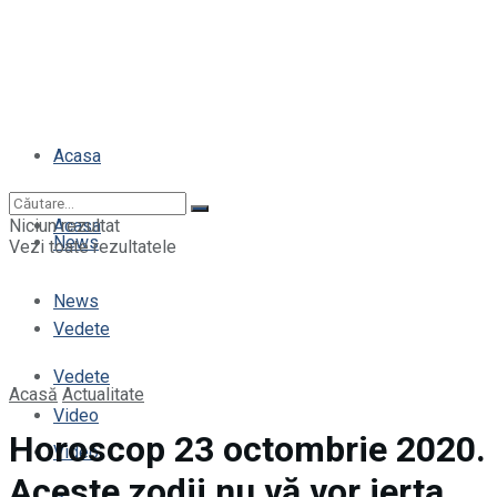
Acasa
Niciun rezultat
Acasa
News
Vezi toate rezultatele
News
Vedete
Vedete
Acasă
Actualitate
Video
Horoscop 23 octombrie 2020.
Video
Aceste zodii nu vă vor ierta