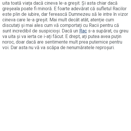
uita toată viața dacă cineva le-a greșit. Și asta chiar dacă
greșeala poate fi minoră. E foarte adevărat că sufletul Racilor
este plin de iubire, dar ferească Dumnezeu să le intre în vizor
cineva care le-a greșit. Mai mult decât atât, atenție cum
discutați și mai ales cum vă comportați cu Racii pentru că
sunt incredibil de suspicioși. Dacă un
Rac
s-a supărat, cu greu
va uita și va ierta ce i-ați făcut. E drept, ați putea avea puțin
noroc, doar dacă are sentimente mult prea puternice pentru
voi. Dar asta nu vă va scăpa de nenumăratele reproșuri.