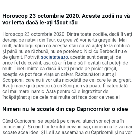
Horoscop 23 octombrie 2020. Aceste zodii nu vă
vor ierta dacă le-ați făcut rău
Horoscop 23 octombrie 2020. Dintre toate zodiile, dacă îi veți
deranja pe nativii din Taur, cu greu vă vor ierta greșelile. Mai
mult, astrologii spun că aceștia stau să vă aștepte la cotitură
și până nu se răzbună, nu se potolesc. Nici cu Berbecii nu e
de glumit. Potrivit
societatea.ro
, aceștia sunt deranjați de
orice fel de cuvânt, așa că ar fi bine să îi evitați cât puteți de
mult. Țineți minte că dacă îi veți prinde pe picior greșit,
aceștia vă pot face viața un calvar. Răzbunători sunt și
Scorpionii, care nu îi vor uita niciodată pe cei care le-au greșit.
Aveți mare grijă pentru că un Scorpion vă poate fi câteodată
cel mai mare inamic. Asta pentru că e îngrozitor de
încăpățânat și de cele mai multe ori face doar ce vrea el.
Nimeni nu le scoate din cap Capricornilor o idee
Când Capricornii se supără pe cineva, atunci vor acționa în
consecință. Și când lor le intră ceva în cap, nimeni nu le va mai
scoate acea idee. Și Leii se aseamănă cu Capricornii și nu vor