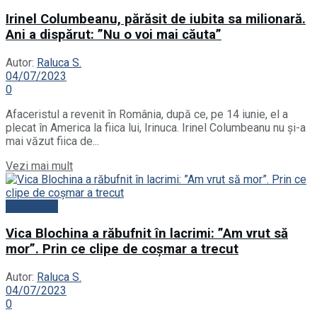
Irinel Columbeanu, părăsit de iubita sa milionară.
Ani a dispărut: ”Nu o voi mai căuta”
Autor:
Raluca S.
04/07/2023
0
Afaceristul a revenit în România, după ce, pe 14 iunie, el a
plecat în America la fiica lui, Irinuca. Irinel Columbeanu nu și-a
mai văzut fiica de...
Vezi mai mult
Actualitate
Vica Blochina a răbufnit în lacrimi: ”Am vrut să
mor”. Prin ce clipe de coșmar a trecut
Autor:
Raluca S.
04/07/2023
0