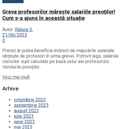
Actualitate
Greva profesorilor măreşte salariile preoţilor!
Cum s-a ajuns în această situație
Autor:
Raluca S.
21/06/2023
0
Preoții ar putea beneficia indirect de majorările salariale
obținute de profesori în urma grevei. Potrivit legii, salariile
clericilor sunt calculate pe baza celor ale profesorilor.
Veniturile preoților...
Vezi mai mult
Arhive
octombrie 2023
septembrie 2023
august 2023
iulie 2023
iunie 2023
mai 2023