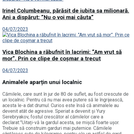
Irinel Columbeanu, părăsit de iubita sa milionară.
Ani a dispărut: ”Nu o voi mai căuta”
04/07/2023
Vica Blochina a răbufnit în lacrimi: ”Am vrut să
mor”. Prin ce clipe de coșmar a trecut
04/07/2023
Animalele aparțin unui localnic
Cămilele, care sunt în jur de 80 de suflet, au fost crescute de
un localnic. Pentru că nu mai avea putere să le îngrijească,
acesta le-a dat drumul. Curios este însă că animalele au
devenit atât de agresive. Speriat a devenit și Yury
Serebryakov, fostul crescător al cămilelor care a
declarat:”Uitați-vă la gardul acesta, se mişcă foarte uşor.
Trebuie să construim garduri mai puternice. Cămilele
cântăresc sute de kilograme, pentru ele un astfel de gard