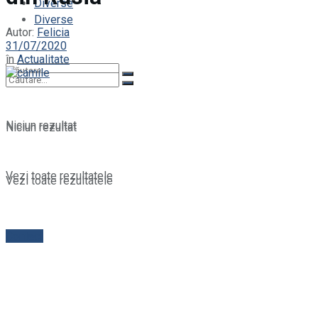
Diverse
Diverse
Autor:
Felicia
31/07/2020
în
Actualitate
Niciun rezultat
Niciun rezultat
Vezi toate rezultatele
Vezi toate rezultatele
Contact