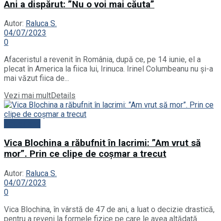
Ani a dispărut: ”Nu o voi mai căuta”
Autor:
Raluca S.
04/07/2023
0
Afaceristul a revenit în România, după ce, pe 14 iunie, el a
plecat în America la fiica lui, Irinuca. Irinel Columbeanu nu și-a
mai văzut fiica de...
Vezi mai mult
Details
Actualitate
Vica Blochina a răbufnit în lacrimi: ”Am vrut să
mor”. Prin ce clipe de coșmar a trecut
Autor:
Raluca S.
04/07/2023
0
Vica Blochina, în vârstă de 47 de ani, a luat o decizie drastică,
pentru a reveni la formele fizice pe care le avea altădată.