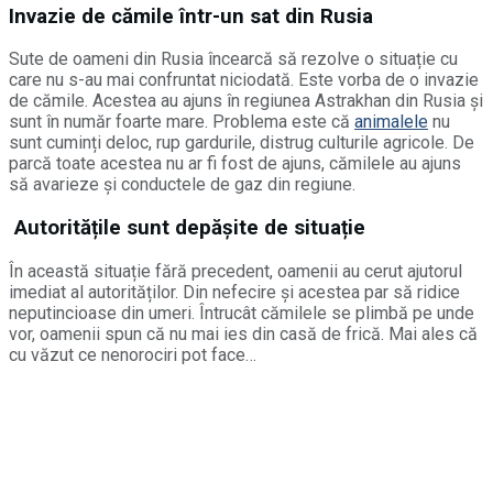
Invazie de cămile într-un sat din Rusia
Sute de oameni din Rusia încearcă să rezolve o situație cu
care nu s-au mai confruntat niciodată. Este vorba de o invazie
de cămile. Acestea au ajuns în regiunea Astrakhan din Rusia și
sunt în număr foarte mare. Problema este că
animalele
nu
sunt cuminți deloc, rup gardurile, distrug culturile agricole. De
parcă toate acestea nu ar fi fost de ajuns, cămilele au ajuns
să avarieze și conductele de gaz din regiune.
Autoritățile sunt depășite de situație
În această situație fără precedent, oamenii au cerut ajutorul
imediat al autorităților. Din nefecire și acestea par să ridice
neputincioase din umeri. Întrucât cămilele se plimbă pe unde
vor, oamenii spun că nu mai ies din casă de frică. Mai ales că
cu văzut ce nenorociri pot face…