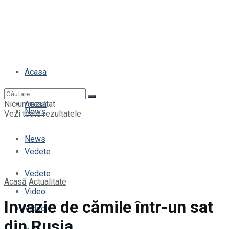
Acasa
Niciun rezultat
Acasa
News
Vezi toate rezultatele
News
Vedete
Vedete
Acasă
Actualitate
Video
Invazie de cămile într-un sat
Video
din Rusia