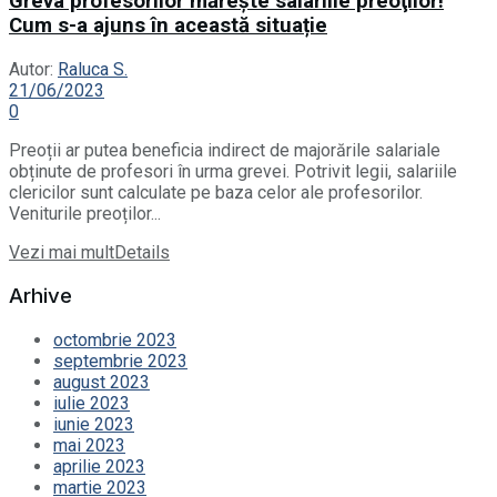
Greva profesorilor măreşte salariile preoţilor!
Cum s-a ajuns în această situație
Autor:
Raluca S.
21/06/2023
0
Preoții ar putea beneficia indirect de majorările salariale
obținute de profesori în urma grevei. Potrivit legii, salariile
clericilor sunt calculate pe baza celor ale profesorilor.
Veniturile preoților...
Vezi mai mult
Details
Arhive
octombrie 2023
septembrie 2023
august 2023
iulie 2023
iunie 2023
mai 2023
aprilie 2023
martie 2023