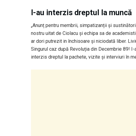
I-au interzis dreptul la muncă
„Anunț pentru membrii, simpatizanții și sustinātori
nostru uitat de Ciolacu și echipa sa de academisti S
ar dori putrezit in închisoare și niciodată liber. L
Singurul caz după Revoluția din Decembrie 89! I-au 
interzis dreptul la pachete, vizite și interviuri în