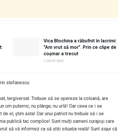
Vica Blochina a răbufnit în lacrimi:
t:
”Am vrut să mor”. Prin ce clipe de
coșmar a trecut
04/07/2023
nat, tergiversat. Trebuie să se opereze la coloană, are
un om puternic, nu plânge, nu urlă! Dar ceea ce i se
 de el, știm asta! Dar unui patriot nu trebuie să i se
inia publică tac complice! Sunt mulți oameni curajoși care
vrut să vă informez ca să știți situația reală! Sunt sigur că