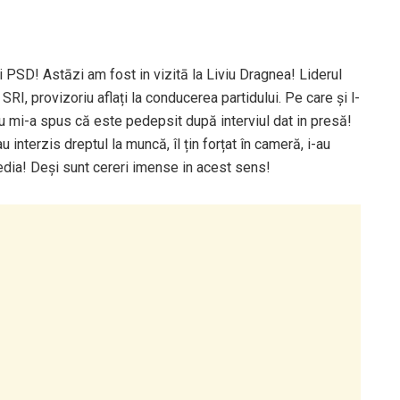
i PSD! Astāzi am fost in vizitā la Liviu Dragnea! Liderul
RI, provizoriu aflați la conducerea partidului. Pe care și l-
iviu mi-a spus că este pedepsit după interviul dat in presă!
interzis dreptul la muncă, îl țin forțat în cameră, i-au
 media! Deși sunt cereri imense in acest sens!