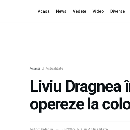
Acasa
News
Vedete
Video
Diverse
Acasă
Actualitate
Liviu Dragnea î
opereze la col
Autor:
Felicia
08/09/2020
în
Actualitate