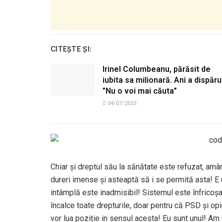
CITEȘTE ȘI:
Irinel Columbeanu, părăsit de
iubita sa milionară. Ani a dispăru
”Nu o voi mai căuta”
04/07/2023
Chiar și dreptul său la sănătate este refuzat, amâ
dureri imense și asteaptă să i se permită asta! E 
intâmplă este inadmisibil! Sistemul este înfricoșat
încalce toate drepturile, doar pentru că PSD și op
vor lua poziție in sensul acesta! Eu sunt unul! Am 