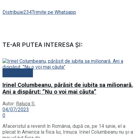
Distribuie
234
Trimite pe Whatsapp
TE-AR PUTEA INTERESA ȘI:
Actualitate
Irinel Columbeanu, părăsit de iubita sa milionară.
Ani a dispărut: ”Nu o voi mai căuta”
Autor:
Raluca S.
04/07/2023
0
Afaceristul a revenit în România, după ce, pe 14 iunie, el a
plecat în America la fiica lui, Irinuca. Irinel Columbeanu nu și-a
mai văzut fiica de...