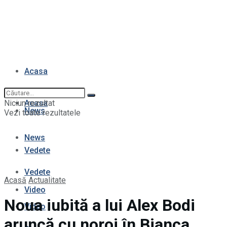
Acasa
Niciun rezultat
Acasa
News
Vezi toate rezultatele
News
Vedete
Vedete
Acasă
Actualitate
Video
Noua iubită a lui Alex Bodi
Video
aruncă cu noroi în Bianca