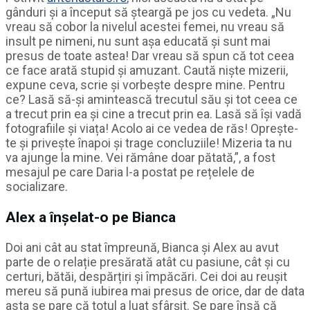
gânduri și a început să șteargă pe jos cu vedeta. „Nu
vreau să cobor la nivelul acestei femei, nu vreau să
insult pe nimeni, nu sunt așa educată și sunt mai
presus de toate astea! Dar vreau să spun că tot ceea
ce face arată stupid și amuzant. Caută niște mizerii,
expune ceva, scrie și vorbește despre mine. Pentru
ce? Lasă să-și amintească trecutul său și tot ceea ce
a trecut prin ea și cine a trecut prin ea. Lasă să își vadă
fotografiile și viața! Acolo ai ce vedea de răs! Oprește-
te și privește înapoi și trage concluziile! Mizeria ta nu
va ajunge la mine. Vei rămâne doar pătată,”, a fost
mesajul pe care Daria l-a postat pe rețelele de
socializare.
Alex a înșelat-o pe Bianca
Doi ani cât au stat împreună, Bianca și Alex au avut
parte de o relație presărată atât cu pasiune, cât și cu
certuri, bătăi, despărțiri și împăcări. Cei doi au reușit
mereu să pună iubirea mai presus de orice, dar de data
asta se pare că totul a luat sfârșit. Se pare însă că