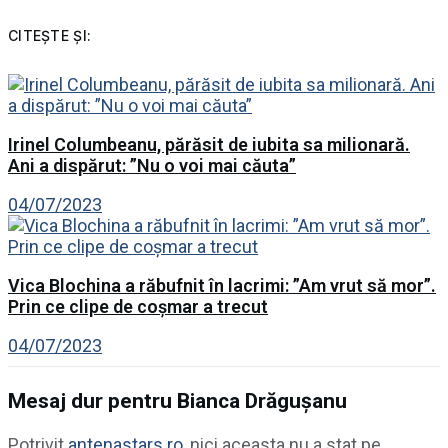
CITEȘTE ȘI:
Irinel Columbeanu, părăsit de iubita sa milionară.
Ani a dispărut: ”Nu o voi mai căuta”
04/07/2023
Vica Blochina a răbufnit în lacrimi: ”Am vrut să mor”.
Prin ce clipe de coșmar a trecut
04/07/2023
Mesaj dur pentru Bianca Drăgușanu
Potrivit
antenastars.ro
, nici aceasta nu a stat pe