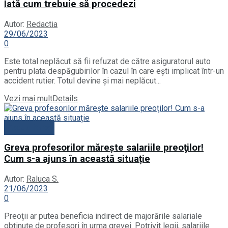
Iată cum trebuie să procedezi
Autor:
Redactia
29/06/2023
0
Este total neplăcut să fii refuzat de către asiguratorul auto
pentru plata despăgubirilor în cazul în care ești implicat într-un
accident rutier. Totul devine și mai neplăcut...
Vezi mai mult
Details
Actualitate
Greva profesorilor măreşte salariile preoţilor!
Cum s-a ajuns în această situație
Autor:
Raluca S.
21/06/2023
0
Preoții ar putea beneficia indirect de majorările salariale
obținute de profesori în urma grevei. Potrivit legii, salariile