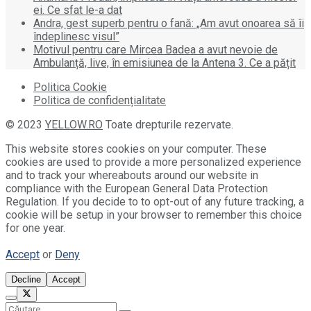
ei. Ce sfat le-a dat
Andra, gest superb pentru o fană: „Am avut onoarea să îi
îndeplinesc visul”
Motivul pentru care Mircea Badea a avut nevoie de
Ambulanță, live, în emisiunea de la Antena 3. Ce a pățit
Politica Cookie
Politica de confidențialitate
© 2023
YELLOW.RO
Toate drepturile rezervate.
This website stores cookies on your computer. These
cookies are used to provide a more personalized experience
and to track your whereabouts around our website in
compliance with the European General Data Protection
Regulation. If you decide to to opt-out of any future tracking, a
cookie will be setup in your browser to remember this choice
for one year.
Accept
or
Deny
Decline
Accept