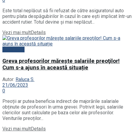
0
Este total neplăcut să fii refuzat de către asiguratorul auto
pentru plata despăgubirilor în cazul în care ești implicat într-un
accident rutier. Totul devine și mai neplăcut...
Vezi mai mult
Details
Actualitate
Greva profesorilor măreşte salariile preoţilor!
Cum s-a ajuns în această situație
Autor:
Raluca S.
21/06/2023
0
Preoții ar putea beneficia indirect de majorările salariale
obținute de profesori în urma grevei. Potrivit legii, salariile
clericilor sunt calculate pe baza celor ale profesorilor.
Veniturile preoților...
Vezi mai mult
Details