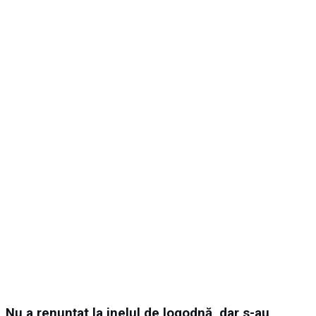
Nu a renunțat la inelul de logodnă, dar s-au