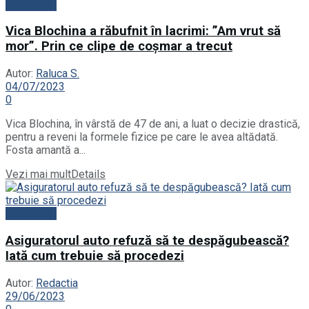
Actualitate
Vica Blochina a răbufnit în lacrimi: ”Am vrut să
mor”. Prin ce clipe de coșmar a trecut
Autor:
Raluca S.
04/07/2023
0
Vica Blochina, în vârstă de 47 de ani, a luat o decizie drastică,
pentru a reveni la formele fizice pe care le avea altădată.
Fosta amantă a...
Vezi mai mult
Details
Actualitate
Asiguratorul auto refuză să te despăgubească?
Iată cum trebuie să procedezi
Autor:
Redactia
29/06/2023