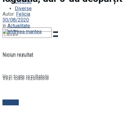
Diverse
Diverse
Autor:
Felicia
30/08/2020
în
Actualitate
Niciun rezultat
Niciun rezultat
Vezi toate rezultatele
Vezi toate rezultatele
Contact