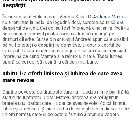
despărțit
Încurcate sunt căile iubirii… Vedeta Kanal D,
Andreea Mantea
nu a renunțat la inelul de logodnă deși, sursele spun că s-a
despărțit de iubit. Cei doi au fost împreună cinci ani și încă nu
se cunoaște motivul pentru care au ales să meargă pe
drumuri diferite. Surse din anturajul Andreei spun că e posibil
să nu fie totuși o despărțire definitive, ci doar o ceartă de
moment. Totuși, nimeni nu înțelege de ce cei doi nu mai sunt
împreună de când Mantea s-a reîntors în țară. Toată lumea
speră ca cei doi să revină la gânduri mai bune.
Iubitul i-a oferit liniștea și iubirea de care avea
mare nevoie
După o poveste de dragoste care nu i-a adus nimic bun trăită
alături de luptătorul Cristi Mitrea, Andreea s-a refugiat în
brațele unui bărbat care i-a dat ce avea nevoie. Adică liniște,
iubire și afecțiune. Și nu e vorba de cine știe ce milionar, ci de
un om normal, care-și dorește o familie alături de vedetă.