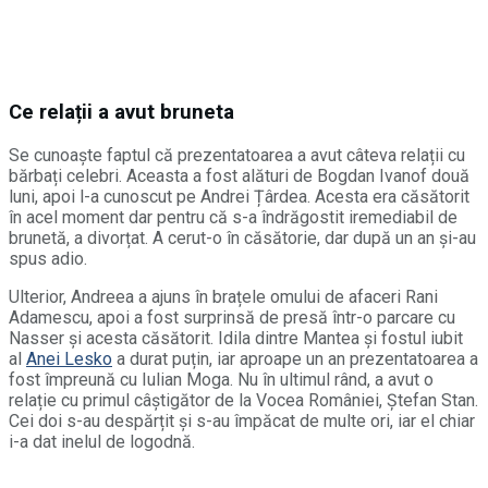
Ce relații a avut bruneta
Se cunoaște faptul că prezentatoarea a avut câteva relații cu
bărbați celebri. Aceasta a fost alături de Bogdan Ivanof două
luni, apoi l-a cunoscut pe Andrei Țârdea. Acesta era căsătorit
în acel moment dar pentru că s-a îndrăgostit iremediabil de
brunetă, a divorțat. A cerut-o în căsătorie, dar după un an și-au
spus adio.
Ulterior, Andreea a ajuns în brațele omului de afaceri Rani
Adamescu, apoi a fost surprinsă de presă într-o parcare cu
Nasser și acesta căsătorit. Idila dintre Mantea și fostul iubit
al
Anei Lesko
a durat puțin, iar aproape un an prezentatoarea a
fost împreună cu Iulian Moga. Nu în ultimul rând, a avut o
relație cu primul câștigător de la Vocea României, Ștefan Stan.
Cei doi s-au despărțit și s-au împăcat de multe ori, iar el chiar
i-a dat inelul de logodnă.