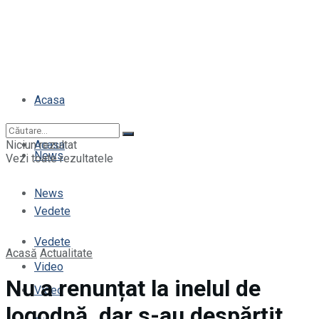
Acasa
Niciun rezultat
Acasa
News
Vezi toate rezultatele
News
Vedete
Vedete
Acasă
Actualitate
Video
Nu a renunțat la inelul de
Video
logodnă, dar s-au despărțit