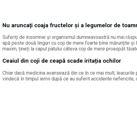
Nu aruncați coaja fructelor și a legumelor de toam
Suferiți de insomnie și organismul dumneavoastră nu mai răspun
apă peste două linguri cu coji de mere foarte bine mărunțite și l
maxim, țineți la capul patului câteva coji de mere proaspăt tăiat
Ceaiul din coji de ceapă scade iritația ochilor
Chiar dacă medicina avansează din ce în ce mai mult, leacurile p
vindecă în timpul iernii după ce au suferit accidente nefericite