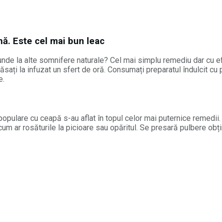
nă. Este cel mai bun leac
de la alte somnifere naturale? Cel mai simplu remediu dar cu efi
ăsați la infuzat un sfert de oră. Consumați preparatul îndulcit cu
e.
opulare cu ceapă s-au aflat în topul celor mai puternice remedii. 
, cum ar rosăturile la picioare sau opăritul. Se presară pulbere o