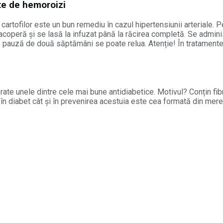
ate de hemoroizi
a cartofilor este un bun remediu în cazul hipertensiunii arteriale. Pe
coperă şi se lasă la infuzat până la răcirea completă. Se adminis
pauză de două săptămâni se poate relua. Atenție! În tratamentele c
erate unele dintre cele mai bune antidiabetice. Motivul? Conțin fi
 în diabet cât și în prevenirea acestuia este cea formată din mere