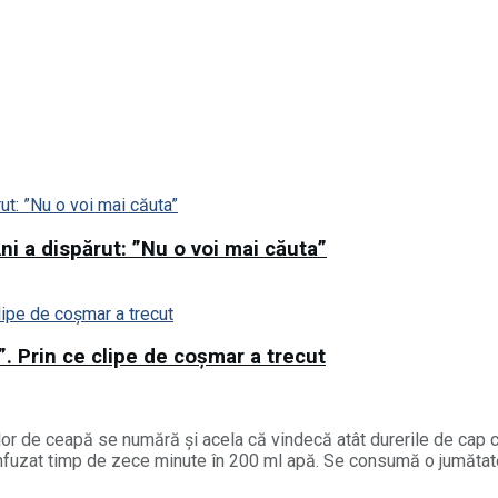
ni a dispărut: ”Nu o voi mai căuta”
”. Prin ce clipe de coșmar a trecut
ojilor de ceapă se numără și acela că vindecă atât durerile de ca
a infuzat timp de zece minute în 200 ml apă. Se consumă o jumătate