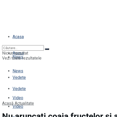
Acasa
Niciun rezultat
Acasa
News
Vezi toate rezultatele
News
Vedete
Vedete
Video
Acasă
Actualitate
Video
Nu aruncați coaja fructelor și