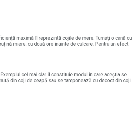
ciență maximă îl reprezintă cojile de mere. Turnați o cană cu
 puțină miere, cu două ore înainte de culcare. Pentru un efect
Exemplul cel mai clar îl constituie modul în care aceștia se
bținută din coji de ceapă sau se tamponează cu decoct din coji.