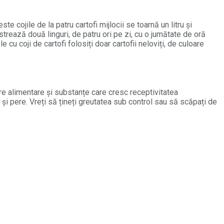
ste cojile de la patru cartofi mijlocii se toarnă un litru şi
trează două linguri, de patru ori pe zi, cu o jumătate de oră
u coji de cartofi folosiți doar cartofii neloviți, de culoare
bre alimentare și substanțe care cresc receptivitatea
 și pere. Vreți să țineți greutatea sub control sau să scăpați de