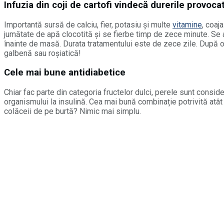
Infuzia din coji de cartofi vindecă durerile provoc
Importantă sursă de calciu, fier, potasiu și multe
vitamine
, coaj
jumătate de apă clocotită și se fierbe timp de zece minute. Se a
înainte de masă. Durata tra­tamentului este de zece zile. După o 
galbenă sau roșiatică!
Cele mai bune antidiabetice
Chiar fac parte din categoria fructelor dulci, perele sunt consid
organismului la insulină. Cea mai bună combinație potrivită atât
colăceii de pe burtă? Nimic mai simplu.