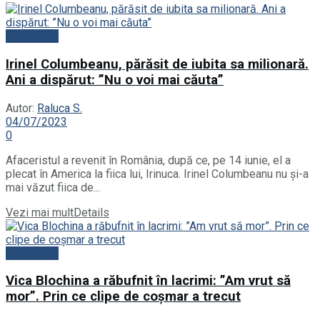
Actualitate
Irinel Columbeanu, părăsit de iubita sa milionară.
Ani a dispărut: ”Nu o voi mai căuta”
Autor:
Raluca S.
04/07/2023
0
Afaceristul a revenit în România, după ce, pe 14 iunie, el a
plecat în America la fiica lui, Irinuca. Irinel Columbeanu nu și-a
mai văzut fiica de...
Vezi mai mult
Details
Actualitate
Vica Blochina a răbufnit în lacrimi: ”Am vrut să
mor”. Prin ce clipe de coșmar a trecut