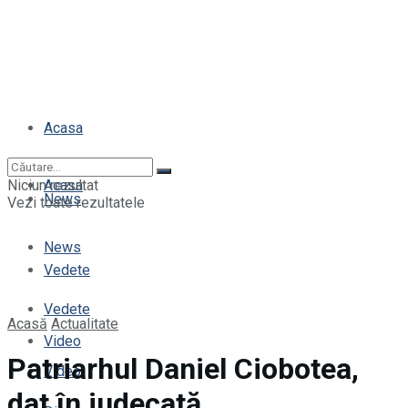
Acasa
Niciun rezultat
Acasa
News
Vezi toate rezultatele
News
Vedete
Vedete
Acasă
Actualitate
Video
Patriarhul Daniel Ciobotea,
Video
dat în judecată