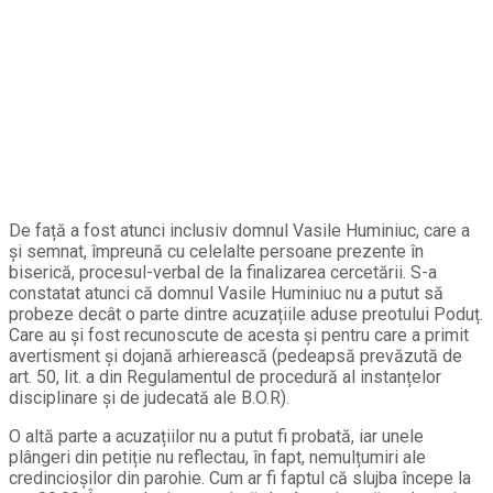
De față a fost atunci inclusiv domnul Vasile Huminiuc, care a
și semnat, împreună cu celelalte persoane prezente în
biserică, procesul-verbal de la finalizarea cercetării. S-a
constatat atunci că domnul Vasile Huminiuc nu a putut să
probeze decât o parte dintre acuzațiile aduse preotului Poduț.
Care au și fost recunoscute de acesta și pentru care a primit
avertisment și dojană arhierească (pedeapsă prevăzută de
art. 50, lit. a din Regulamentul de procedură al instanțelor
disciplinare și de judecată ale B.O.R).
O altă parte a acuzațiilor nu a putut fi probată, iar unele
plângeri din petiție nu reflectau, în fapt, nemulțumiri ale
credincioșilor din parohie. Cum ar fi faptul că slujba începe la