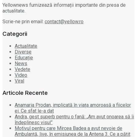
Yellownews furnizează informații importante din presa de
actualitate.
Scrie-ne prin email:
contact@yellow.ro
Categorii
Actualitate
Diverse
Educație
News
Vedete
Video
Viral
Articole Recente
Anamaria Prodan, implicată în viața amoroasă a fiicelor
ei. Ce sfat le-a dat
Andra, gest superb pentru o fană: „Am avut onoarea să îi
îndeplinesc visul”
Motivul pentru care Mircea Badea a avut nevoie de
Ambulanță, live, în emisiunea de la Antena 3. Ce a pățit