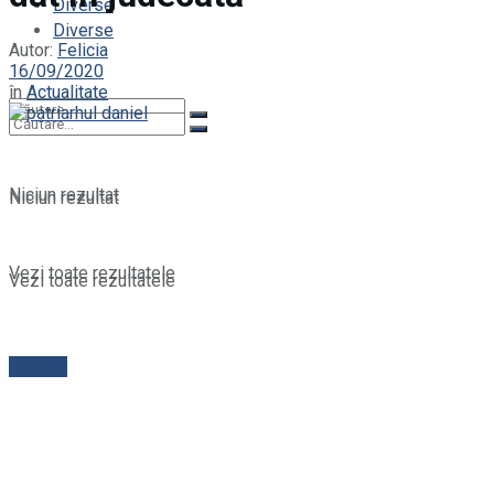
Diverse
Diverse
Autor:
Felicia
16/09/2020
în
Actualitate
Niciun rezultat
Niciun rezultat
Vezi toate rezultatele
Vezi toate rezultatele
Contact