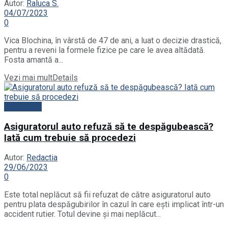
Autor:
Raluca S.
04/07/2023
0
Vica Blochina, în vârstă de 47 de ani, a luat o decizie drastică,
pentru a reveni la formele fizice pe care le avea altădată.
Fosta amantă a...
Vezi mai mult
Details
Actualitate
Asiguratorul auto refuză să te despăgubească?
Iată cum trebuie să procedezi
Autor:
Redactia
29/06/2023
0
Este total neplăcut să fii refuzat de către asiguratorul auto
pentru plata despăgubirilor în cazul în care ești implicat într-un
accident rutier. Totul devine și mai neplăcut...