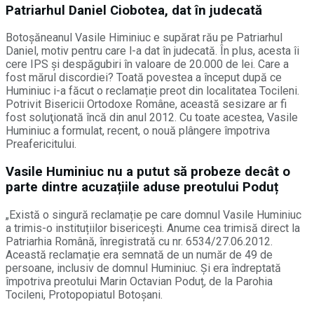
Patriarhul Daniel Ciobotea, dat în judecată
Botoșăneanul Vasile Himiniuc e supărat rău pe Patriarhul
Daniel, motiv pentru care l-a dat în judecată. În plus, acesta îi
cere IPS și despăgubiri în valoare de 20.000 de lei. Care a
fost mărul discordiei? Toată povestea a început după ce
Huminiuc i-a făcut o reclamație preot din localitatea Tocileni.
Potrivit Bisericii Ortodoxe Române, această sesizare ar fi
fost soluţionată încă din anul 2012. Cu toate acestea, Vasile
Huminiuc a formulat, recent, o nouă plângere împotriva
Preafericitului.
Vasile Huminiuc nu a putut să probeze decât o
parte dintre acuzațiile aduse preotului Poduț
„Există o singură reclamație pe care domnul Vasile Huminiuc
a trimis-o instituțiilor bisericești. Anume cea trimisă direct la
Patriarhia Română, înregistrată cu nr. 6534/27.06.2012.
Această reclamație era semnată de un număr de 49 de
persoane, inclusiv de domnul Huminiuc. Și era îndreptată
împotriva preotului Marin Octavian Poduț, de la Parohia
Tocileni, Protopopiatul Botoșani.