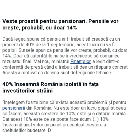
Veste proastă pentru pensionari. Pensiile vor
crește, probabil, cu doar 14%
Dacă legea spune că pensia ar fi trebuit să crească cu un
procent de 40% de la 1 septembrie, acest lucru nu va fi
posibil. Sursele spun că pensiile vor crește, probabil, cu doar
14%. Doar că autoritățile nu se învrednicesc să comunice
rezultatul final. Mai nou, ministrul
Finanțelor
, a ieșit dintr-o
conferință de presă când a trebuit să dea un răspuns concret.
Acesta a motivat că de vină sunt defecțiunile tehnice.
40% înseamnă România izolată în fața
investitorilor străini
“Înţelegem foarte bine că există această problemă şi pentru
pensionarii
din România. Nu este doar un lucru populist ceea
ce facem, această creştere de 10%, este şi o datorie morală.
Dar acest 10% este ce se poate face acum. (…) 10%
înseamnă anul viitor un punct procentual creştere a
cheltuielilor bugetare. D