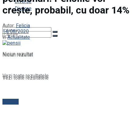
Diverse
crește, probabil, cu doar 14%
Diverse
Autor:
Felicia
14/08/2020
în
Actualitate
Niciun rezultat
Niciun rezultat
Vezi toate rezultatele
Vezi toate rezultatele
Contact