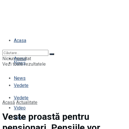
Acasa
Niciun rezultat
Acasa
News
Vezi toate rezultatele
News
Vedete
Vedete
Acasă
Actualitate
Video
Veste proastă pentru
Video
pensionari. Pensiile vor