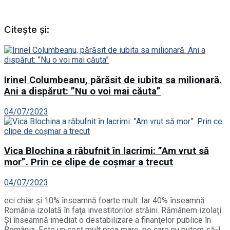
Citește și:
Irinel Columbeanu, părăsit de iubita sa milionară.
Ani a dispărut: ”Nu o voi mai căuta”
04/07/2023
Vica Blochina a răbufnit în lacrimi: ”Am vrut să
mor”. Prin ce clipe de coșmar a trecut
04/07/2023
eci chiar şi 10% înseamnă foarte mult. Iar 40% înseamnă
România izolată în faţa investitorilor străini. Rămânem izolaţi.
Şi înseamnă imediat o destabilizare a finanţelor publice în
România. Este un cost mult prea mare, pe care nu putem să-l