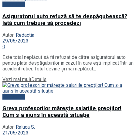
Actualitate
Asiguratorul auto refuză să te despăgubească?
Iată cum trebuie să procedezi
Autor:
Redactia
29/06/2023
0
Este total neplăcut să fii refuzat de către asiguratorul auto
pentru plata despăgubirilor în cazul în care ești implicat într-un
accident rutier. Totul devine și mai neplăcut...
Vezi mai mult
Details
Actualitate
Greva profesorilor măreşte salariile preoţilor!
Cum s-a ajuns în această situație
Autor:
Raluca S.
21/06/2023